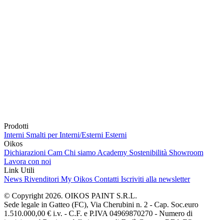
Prodotti
Interni
Smalti per Interni/Esterni
Esterni
Oikos
Dichiarazioni Cam
Chi siamo
Academy
Sostenibilità
Showroom
Lavora con noi
Link Utili
News
Rivenditori
My Oikos
Contatti
Iscriviti alla newsletter
© Copyright 2026. OIKOS PAINT S.R.L.
Sede legale in Gatteo (FC), Via Cherubini n. 2 - Cap. Soc.euro
1.510.000,00 € i.v. - C.F. e P.IVA 04969870270 - Numero di