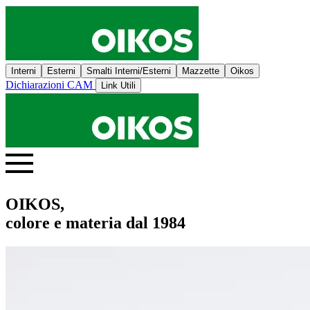
Interni
Esterni
Smalti Interni/Esterni
Mazzette
Oikos
Dichiarazioni CAM
Link Utili
OIKOS,
colore e materia dal 1984