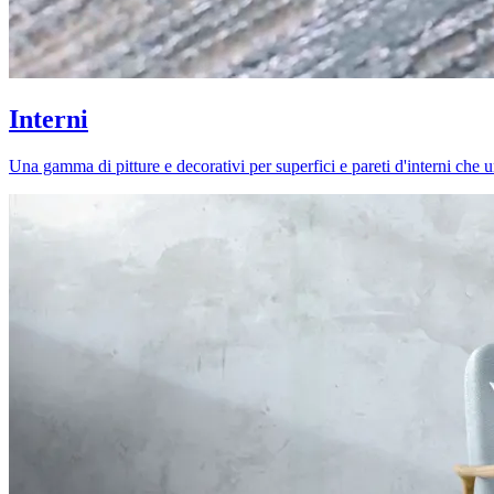
Interni
Una gamma di pitture e decorativi per superfici e pareti d'interni che uni