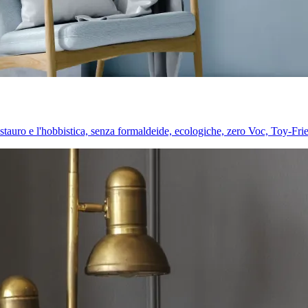
l restauro e l'hobbistica, senza formaldeide, ecologiche, zero Voc, Toy-Fri