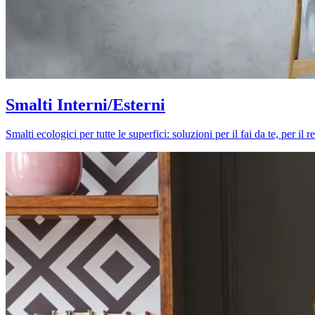
Smalti Interni/Esterni
Smalti ecologici per tutte le superfici: soluzioni per il fai da te, per i