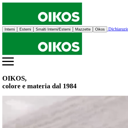
Dichiaraz
Interni
Esterni
Smalti Interni/Esterni
Mazzette
Oikos
OIKOS,
colore e materia dal 1984