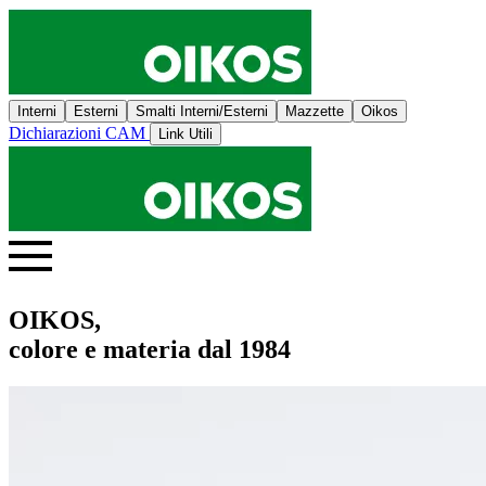
Interni
Esterni
Smalti Interni/Esterni
Mazzette
Oikos
Dichiarazioni CAM
Link Utili
OIKOS,
colore e materia dal 1984