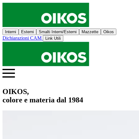
Interni
Esterni
Smalti Interni/Esterni
Mazzette
Oikos
Dichiarazioni CAM
Link Utili
OIKOS,
colore e materia dal 1984