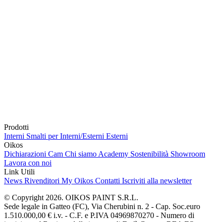
Prodotti
Interni
Smalti per Interni/Esterni
Esterni
Oikos
Dichiarazioni Cam
Chi siamo
Academy
Sostenibilità
Showroom
Lavora con noi
Link Utili
News
Rivenditori
My Oikos
Contatti
Iscriviti alla newsletter
© Copyright 2026. OIKOS PAINT S.R.L.
Sede legale in Gatteo (FC), Via Cherubini n. 2 - Cap. Soc.euro
1.510.000,00 € i.v. - C.F. e P.IVA 04969870270 - Numero di