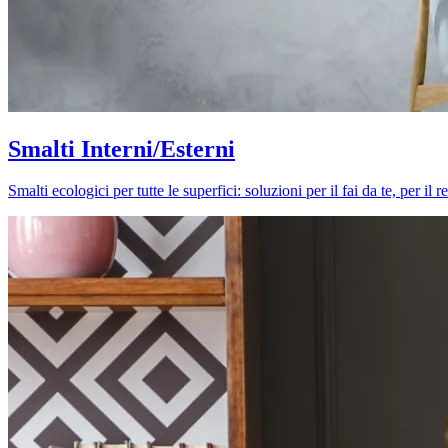
Smalti Interni/Esterni
Smalti ecologici per tutte le superfici: soluzioni per il fai da te, per i