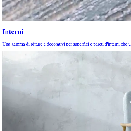
Interni
Una gamma di pitture e decorativi per superfici e pareti d'interni che uni