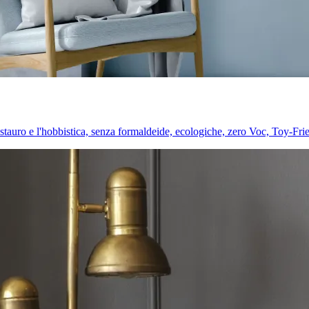
l restauro e l'hobbistica, senza formaldeide, ecologiche, zero Voc, Toy-Fri