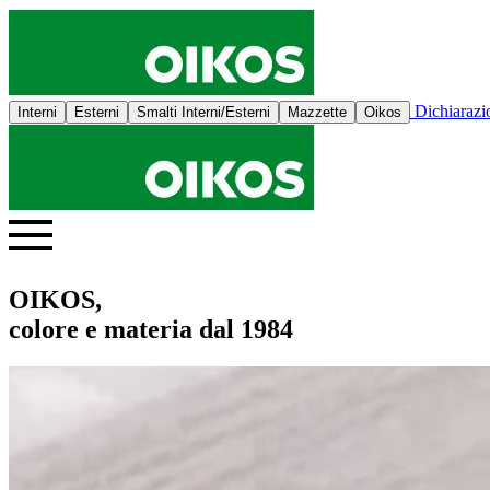
Dichiaraz
Interni
Esterni
Smalti Interni/Esterni
Mazzette
Oikos
OIKOS,
colore e materia dal 1984