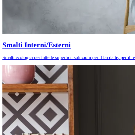
Smalti Interni/Esterni
Smalti ecologici per tutte le superfici: soluzioni per il fai da te, per i