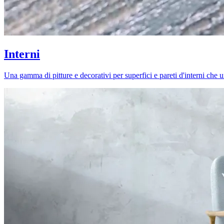
Interni
Una gamma di pitture e decorativi per superfici e pareti d'interni che uni