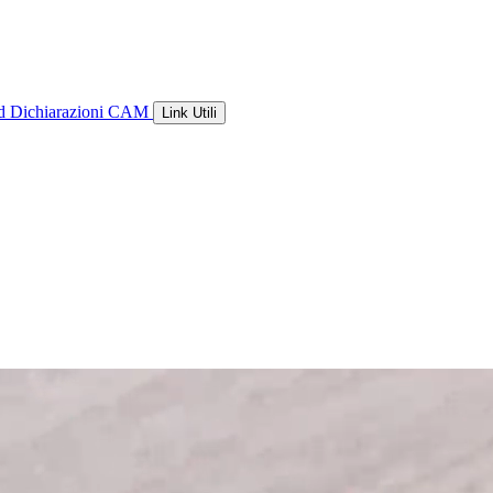
ld
Dichiarazioni CAM
Link Utili