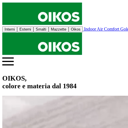
Indoor Air Comfort Go
Interni
Esterni
Smalti
Mazzette
Oikos
OIKOS,
colore e materia dal 1984