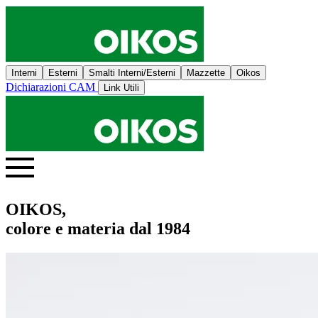
Interni
Esterni
Smalti Interni/Esterni
Mazzette
Oikos
Dichiarazioni CAM
Link Utili
OIKOS,
colore e materia dal 1984