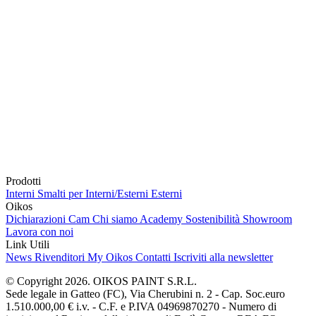
Prodotti
Interni
Smalti per Interni/Esterni
Esterni
Oikos
Dichiarazioni Cam
Chi siamo
Academy
Sostenibilità
Showroom
Lavora con noi
Link Utili
News
Rivenditori
My Oikos
Contatti
Iscriviti alla newsletter
© Copyright 2026. OIKOS PAINT S.R.L.
Sede legale in Gatteo (FC), Via Cherubini n. 2 - Cap. Soc.euro
1.510.000,00 € i.v. - C.F. e P.IVA 04969870270 - Numero di