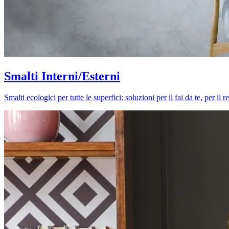
Smalti Interni/Esterni
Smalti ecologici per tutte le superfici: soluzioni per il fai da te, per i