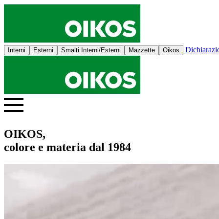
Dichiaraz
Interni
Esterni
Smalti Interni/Esterni
Mazzette
Oikos
OIKOS,
colore e materia dal 1984