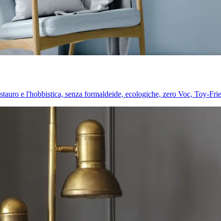
l restauro e l'hobbistica, senza formaldeide, ecologiche, zero Voc, Toy-Fri