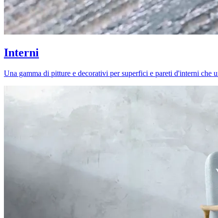
Interni
Una gamma di pitture e decorativi per superfici e pareti d'interni che uni