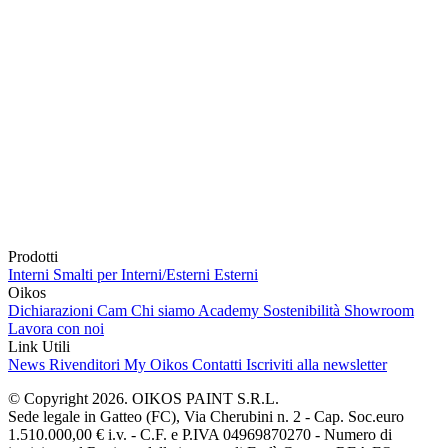
Prodotti
Interni
Smalti per Interni/Esterni
Esterni
Oikos
Dichiarazioni Cam
Chi siamo
Academy
Sostenibilità
Showroom
Lavora con noi
Link Utili
News
Rivenditori
My Oikos
Contatti
Iscriviti alla newsletter
© Copyright 2026. OIKOS PAINT S.R.L.
Sede legale in Gatteo (FC), Via Cherubini n. 2 - Cap. Soc.euro
1.510.000,00 € i.v. - C.F. e P.IVA 04969870270 - Numero di