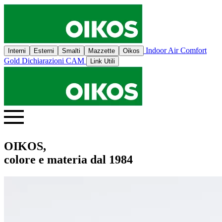
Indoor Air Comfort
Interni
Esterni
Smalti
Mazzette
Oikos
Gold
Dichiarazioni CAM
Link Utili
OIKOS,
colore e materia dal 1984