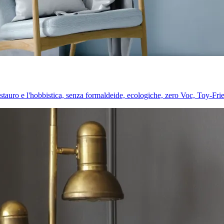
l restauro e l'hobbistica, senza formaldeide, ecologiche, zero Voc, Toy-Fri