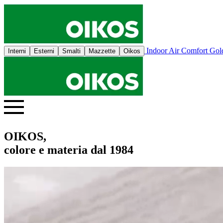
Indoor Air Comfort Go
Interni
Esterni
Smalti
Mazzette
Oikos
OIKOS,
colore e materia dal 1984