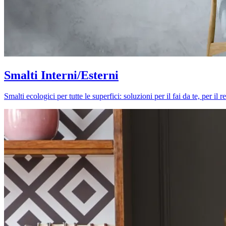
Smalti Interni/Esterni
Smalti ecologici per tutte le superfici: soluzioni per il fai da te, per i