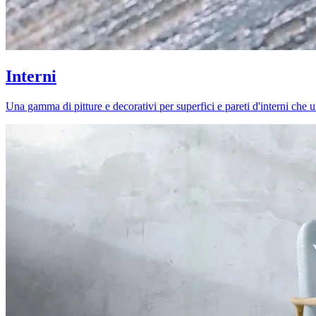
Interni
Una gamma di pitture e decorativi per superfici e pareti d'interni che uni