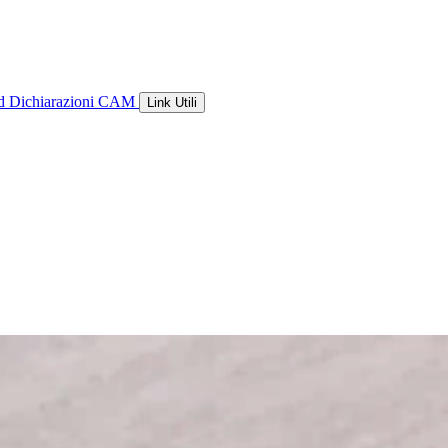
ld
Dichiarazioni CAM
Link Utili