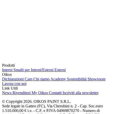
Prodotti
Interni
Smalti per Interni/Esterni
Esterni
Oikos
Dichiarazioni Cam
Chi siamo
Academy
Sostenibilità
Showroom
Lavora con noi
Link Utili
News
Rivenditori
My Oikos
Contatti
Iscriviti alla newsletter
© Copyright 2026. OIKOS PAINT S.R.L.
Sede legale in Gatteo (FC), Via Cherubini n. 2 - Cap. Soc.euro
1.510.000,00 € i.v. - C.F. e P.IVA 04969870270 - Numero di