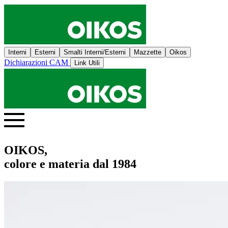
Interni
Esterni
Smalti Interni/Esterni
Mazzette
Oikos
Dichiarazioni CAM
Link Utili
OIKOS,
colore e materia dal 1984