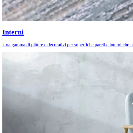
Interni
Una gamma di pitture e decorativi per superfici e pareti d'interni che uni