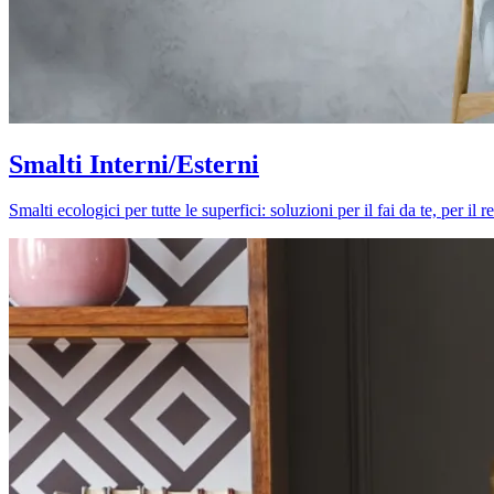
Smalti Interni/Esterni
Smalti ecologici per tutte le superfici: soluzioni per il fai da te, per i