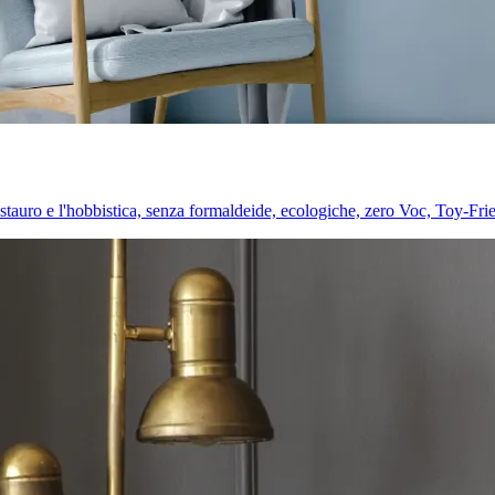
l restauro e l'hobbistica, senza formaldeide, ecologiche, zero Voc, Toy-Fri