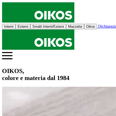
Dichiaraz
Interni
Esterni
Smalti Interni/Esterni
Mazzette
Oikos
OIKOS,
colore e materia dal 1984