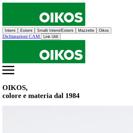
Interni
Esterni
Smalti Interni/Esterni
Mazzette
Oikos
Dichiarazioni CAM
Link Utili
OIKOS,
colore e materia dal 1984