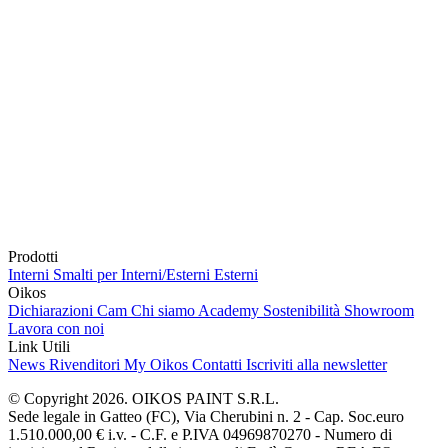
Prodotti
Interni
Smalti per Interni/Esterni
Esterni
Oikos
Dichiarazioni Cam
Chi siamo
Academy
Sostenibilità
Showroom
Lavora con noi
Link Utili
News
Rivenditori
My Oikos
Contatti
Iscriviti alla newsletter
© Copyright 2026. OIKOS PAINT S.R.L.
Sede legale in Gatteo (FC), Via Cherubini n. 2 - Cap. Soc.euro
1.510.000,00 € i.v. - C.F. e P.IVA 04969870270 - Numero di