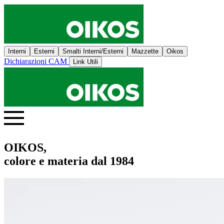
Interni
Esterni
Smalti Interni/Esterni
Mazzette
Oikos
Dichiarazioni CAM
Link Utili
OIKOS,
colore e materia dal 1984