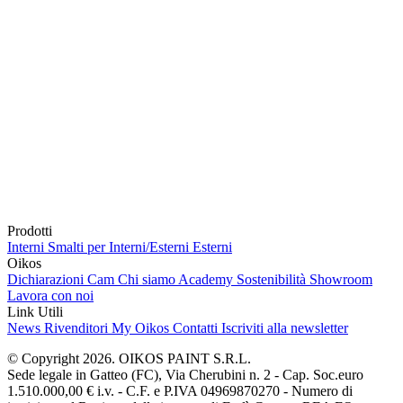
Prodotti
Interni
Smalti per Interni/Esterni
Esterni
Oikos
Dichiarazioni Cam
Chi siamo
Academy
Sostenibilità
Showroom
Lavora con noi
Link Utili
News
Rivenditori
My Oikos
Contatti
Iscriviti alla newsletter
© Copyright 2026. OIKOS PAINT S.R.L.
Sede legale in Gatteo (FC), Via Cherubini n. 2 - Cap. Soc.euro
1.510.000,00 € i.v. - C.F. e P.IVA 04969870270 - Numero di