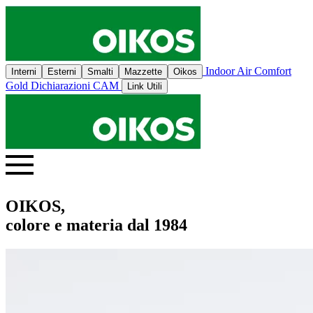
Indoor Air Comfort
Interni
Esterni
Smalti
Mazzette
Oikos
Gold
Dichiarazioni CAM
Link Utili
OIKOS,
colore e materia dal 1984