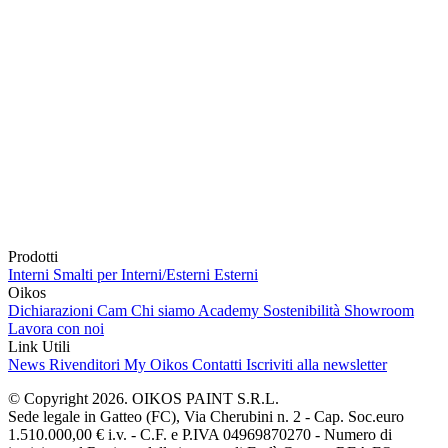
Prodotti
Interni
Smalti per Interni/Esterni
Esterni
Oikos
Dichiarazioni Cam
Chi siamo
Academy
Sostenibilità
Showroom
Lavora con noi
Link Utili
News
Rivenditori
My Oikos
Contatti
Iscriviti alla newsletter
© Copyright 2026. OIKOS PAINT S.R.L.
Sede legale in Gatteo (FC), Via Cherubini n. 2 - Cap. Soc.euro
1.510.000,00 € i.v. - C.F. e P.IVA 04969870270 - Numero di