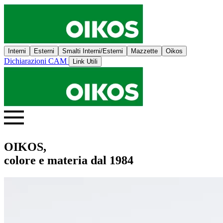
Interni
Esterni
Smalti Interni/Esterni
Mazzette
Oikos
Dichiarazioni CAM
Link Utili
OIKOS,
colore e materia dal 1984