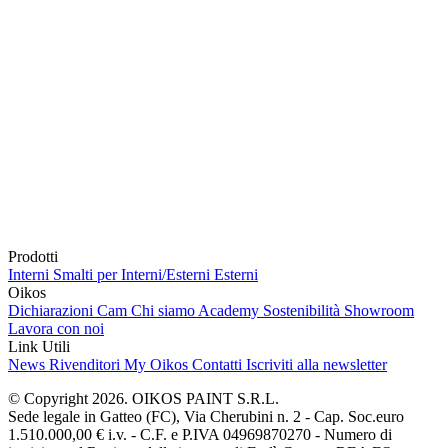
Prodotti
Interni
Smalti per Interni/Esterni
Esterni
Oikos
Dichiarazioni Cam
Chi siamo
Academy
Sostenibilità
Showroom
Lavora con noi
Link Utili
News
Rivenditori
My Oikos
Contatti
Iscriviti alla newsletter
© Copyright 2026. OIKOS PAINT S.R.L.
Sede legale in Gatteo (FC), Via Cherubini n. 2 - Cap. Soc.euro
1.510.000,00 € i.v. - C.F. e P.IVA 04969870270 - Numero di