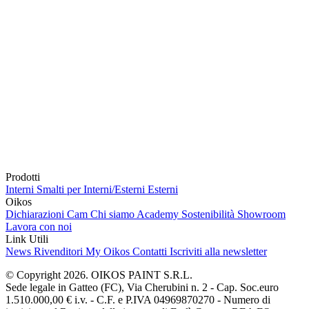
Prodotti
Interni
Smalti per Interni/Esterni
Esterni
Oikos
Dichiarazioni Cam
Chi siamo
Academy
Sostenibilità
Showroom
Lavora con noi
Link Utili
News
Rivenditori
My Oikos
Contatti
Iscriviti alla newsletter
© Copyright 2026. OIKOS PAINT S.R.L.
Sede legale in Gatteo (FC), Via Cherubini n. 2 - Cap. Soc.euro
1.510.000,00 € i.v. - C.F. e P.IVA 04969870270 - Numero di