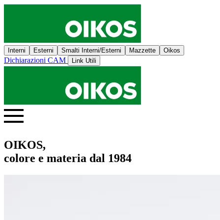
Interni
Esterni
Smalti Interni/Esterni
Mazzette
Oikos
Dichiarazioni CAM
Link Utili
OIKOS,
colore e materia dal 1984