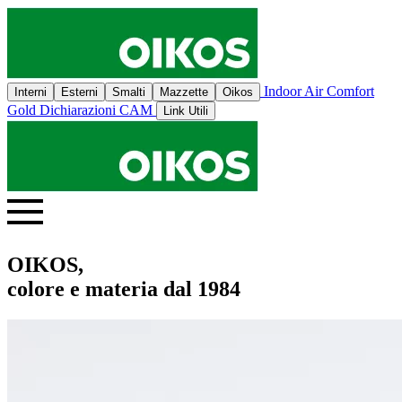
Indoor Air Comfort
Interni
Esterni
Smalti
Mazzette
Oikos
Gold
Dichiarazioni CAM
Link Utili
OIKOS,
colore e materia dal 1984