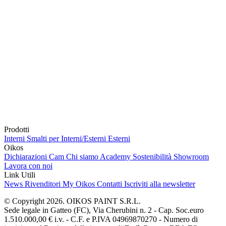
Prodotti
Interni
Smalti per Interni/Esterni
Esterni
Oikos
Dichiarazioni Cam
Chi siamo
Academy
Sostenibilità
Showroom
Lavora con noi
Link Utili
News
Rivenditori
My Oikos
Contatti
Iscriviti alla newsletter
© Copyright 2026. OIKOS PAINT S.R.L.
Sede legale in Gatteo (FC), Via Cherubini n. 2 - Cap. Soc.euro
1.510.000,00 € i.v. - C.F. e P.IVA 04969870270 - Numero di