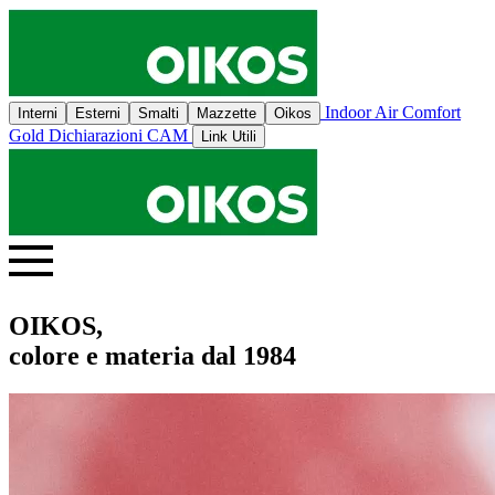
Indoor Air Comfort
Interni
Esterni
Smalti
Mazzette
Oikos
Gold
Dichiarazioni CAM
Link Utili
OIKOS,
colore e materia dal 1984