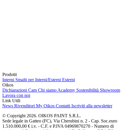
Prodotti
Interni
Smalti per Interni/Esterni
Esterni
Oikos
Dichiarazioni Cam
Chi siamo
Academy
Sostenibilità
Showroom
Lavora con noi
Link Utili
News
Rivenditori
My Oikos
Contatti
Iscriviti alla newsletter
© Copyright 2026. OIKOS PAINT S.R.L.
Sede legale in Gatteo (FC), Via Cherubini n. 2 - Cap. Soc.euro
1.510.000,00 € i.v. - C.F. e P.IVA 04969870270 - Numero di