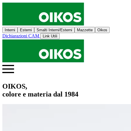
Interni
Esterni
Smalti Interni/Esterni
Mazzette
Oikos
Dichiarazioni CAM
Link Utili
OIKOS,
colore e materia dal 1984