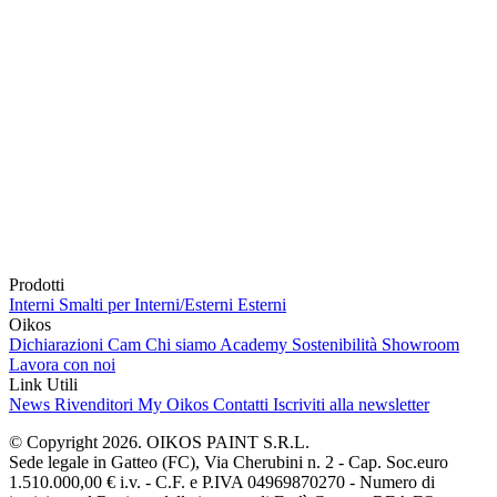
Prodotti
Interni
Smalti per Interni/Esterni
Esterni
Oikos
Dichiarazioni Cam
Chi siamo
Academy
Sostenibilità
Showroom
Lavora con noi
Link Utili
News
Rivenditori
My Oikos
Contatti
Iscriviti alla newsletter
© Copyright 2026. OIKOS PAINT S.R.L.
Sede legale in Gatteo (FC), Via Cherubini n. 2 - Cap. Soc.euro
1.510.000,00 € i.v. - C.F. e P.IVA 04969870270 - Numero di