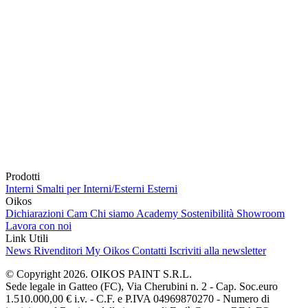
Prodotti
Interni
Smalti per Interni/Esterni
Esterni
Oikos
Dichiarazioni Cam
Chi siamo
Academy
Sostenibilità
Showroom
Lavora con noi
Link Utili
News
Rivenditori
My Oikos
Contatti
Iscriviti alla newsletter
© Copyright 2026. OIKOS PAINT S.R.L.
Sede legale in Gatteo (FC), Via Cherubini n. 2 - Cap. Soc.euro
1.510.000,00 € i.v. - C.F. e P.IVA 04969870270 - Numero di