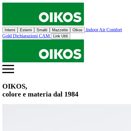
Indoor Air Comfort
Interni
Esterni
Smalti
Mazzette
Oikos
Gold
Dichiarazioni CAM
Link Utili
OIKOS,
colore e materia dal 1984