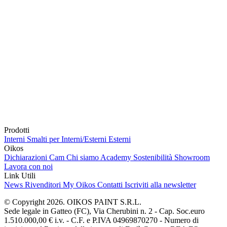
Prodotti
Interni
Smalti per Interni/Esterni
Esterni
Oikos
Dichiarazioni Cam
Chi siamo
Academy
Sostenibilità
Showroom
Lavora con noi
Link Utili
News
Rivenditori
My Oikos
Contatti
Iscriviti alla newsletter
© Copyright 2026. OIKOS PAINT S.R.L.
Sede legale in Gatteo (FC), Via Cherubini n. 2 - Cap. Soc.euro
1.510.000,00 € i.v. - C.F. e P.IVA 04969870270 - Numero di