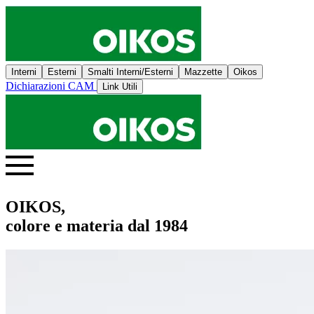
Interni
Esterni
Smalti Interni/Esterni
Mazzette
Oikos
Dichiarazioni CAM
Link Utili
OIKOS,
colore e materia dal 1984