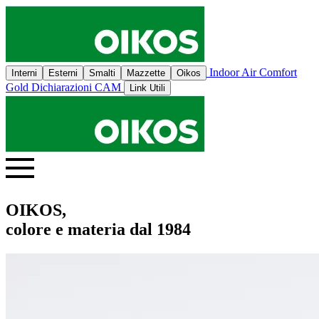
Indoor Air Comfort
Interni
Esterni
Smalti
Mazzette
Oikos
Gold
Dichiarazioni CAM
Link Utili
OIKOS,
colore e materia dal 1984