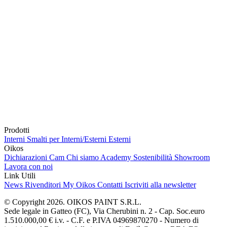
Prodotti
Interni
Smalti per Interni/Esterni
Esterni
Oikos
Dichiarazioni Cam
Chi siamo
Academy
Sostenibilità
Showroom
Lavora con noi
Link Utili
News
Rivenditori
My Oikos
Contatti
Iscriviti alla newsletter
© Copyright 2026. OIKOS PAINT S.R.L.
Sede legale in Gatteo (FC), Via Cherubini n. 2 - Cap. Soc.euro
1.510.000,00 € i.v. - C.F. e P.IVA 04969870270 - Numero di