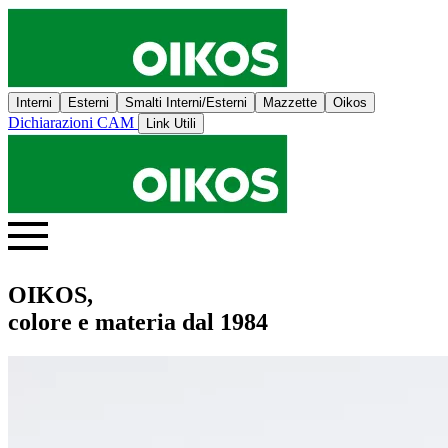
Interni
Esterni
Smalti Interni/Esterni
Mazzette
Oikos
Dichiarazioni CAM
Link Utili
OIKOS,
colore e materia dal 1984