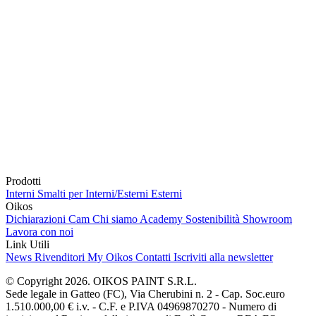
Prodotti
Interni
Smalti per Interni/Esterni
Esterni
Oikos
Dichiarazioni Cam
Chi siamo
Academy
Sostenibilità
Showroom
Lavora con noi
Link Utili
News
Rivenditori
My Oikos
Contatti
Iscriviti alla newsletter
© Copyright 2026. OIKOS PAINT S.R.L.
Sede legale in Gatteo (FC), Via Cherubini n. 2 - Cap. Soc.euro
1.510.000,00 € i.v. - C.F. e P.IVA 04969870270 - Numero di