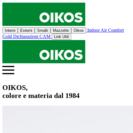
Indoor Air Comfort
Interni
Esterni
Smalti
Mazzette
Oikos
Gold
Dichiarazioni CAM
Link Utili
OIKOS,
colore e materia dal 1984