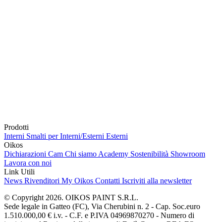
Prodotti
Interni
Smalti per Interni/Esterni
Esterni
Oikos
Dichiarazioni Cam
Chi siamo
Academy
Sostenibilità
Showroom
Lavora con noi
Link Utili
News
Rivenditori
My Oikos
Contatti
Iscriviti alla newsletter
© Copyright 2026. OIKOS PAINT S.R.L.
Sede legale in Gatteo (FC), Via Cherubini n. 2 - Cap. Soc.euro
1.510.000,00 € i.v. - C.F. e P.IVA 04969870270 - Numero di