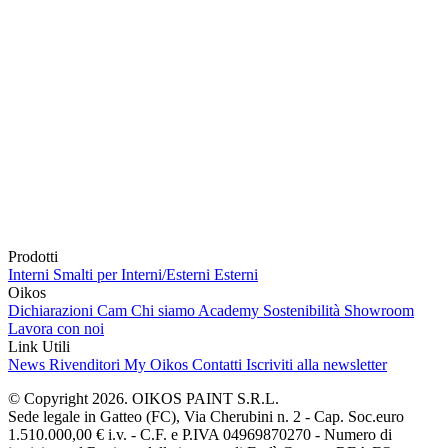
Prodotti
Interni
Smalti per Interni/Esterni
Esterni
Oikos
Dichiarazioni Cam
Chi siamo
Academy
Sostenibilità
Showroom
Lavora con noi
Link Utili
News
Rivenditori
My Oikos
Contatti
Iscriviti alla newsletter
© Copyright 2026. OIKOS PAINT S.R.L.
Sede legale in Gatteo (FC), Via Cherubini n. 2 - Cap. Soc.euro
1.510.000,00 € i.v. - C.F. e P.IVA 04969870270 - Numero di