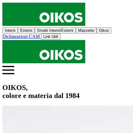
Interni
Esterni
Smalti Interni/Esterni
Mazzette
Oikos
Dichiarazioni CAM
Link Utili
OIKOS,
colore e materia dal 1984