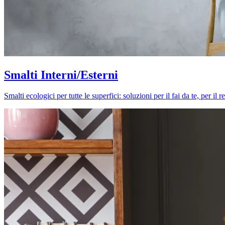
Smalti Interni/Esterni
Smalti ecologici per tutte le superfici: soluzioni per il fai da te, per i