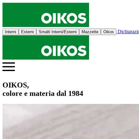
Dichiaraz
Interni
Esterni
Smalti Interni/Esterni
Mazzette
Oikos
OIKOS,
colore e materia dal 1984