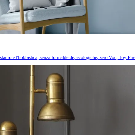
l restauro e l'hobbistica, senza formaldeide, ecologiche, zero Voc, Toy-Fri