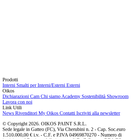
Prodotti
Interni
Smalti per Interni/Esterni
Esterni
Oikos
Dichiarazioni Cam
Chi siamo
Academy
Sostenibilità
Showroom
Lavora con noi
Link Utili
News
Rivenditori
My Oikos
Contatti
Iscriviti alla newsletter
© Copyright 2026. OIKOS PAINT S.R.L.
Sede legale in Gatteo (FC), Via Cherubini n. 2 - Cap. Soc.euro
1.510.000,00 € i.v. - C.F. e P.IVA 04969870270 - Numero di