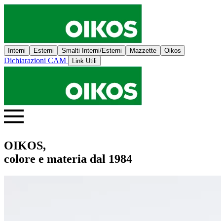
Interni
Esterni
Smalti Interni/Esterni
Mazzette
Oikos
Dichiarazioni CAM
Link Utili
OIKOS,
colore e materia dal 1984