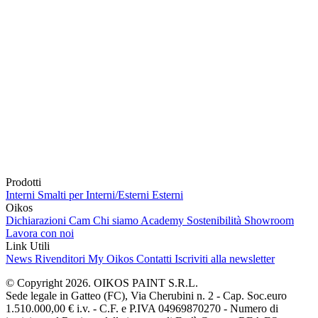
Prodotti
Interni
Smalti per Interni/Esterni
Esterni
Oikos
Dichiarazioni Cam
Chi siamo
Academy
Sostenibilità
Showroom
Lavora con noi
Link Utili
News
Rivenditori
My Oikos
Contatti
Iscriviti alla newsletter
© Copyright 2026. OIKOS PAINT S.R.L.
Sede legale in Gatteo (FC), Via Cherubini n. 2 - Cap. Soc.euro
1.510.000,00 € i.v. - C.F. e P.IVA 04969870270 - Numero di