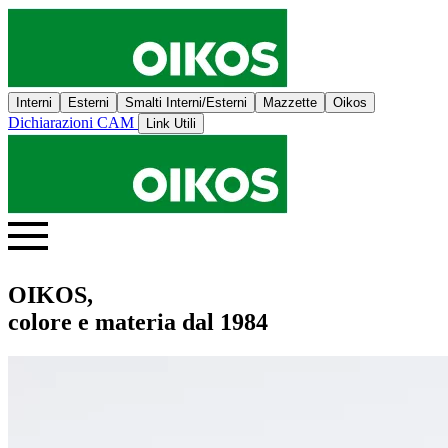
Interni
Esterni
Smalti Interni/Esterni
Mazzette
Oikos
Dichiarazioni CAM
Link Utili
OIKOS,
colore e materia dal 1984