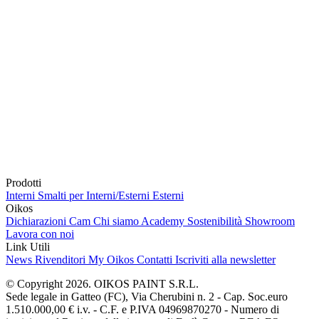
Prodotti
Interni
Smalti per Interni/Esterni
Esterni
Oikos
Dichiarazioni Cam
Chi siamo
Academy
Sostenibilità
Showroom
Lavora con noi
Link Utili
News
Rivenditori
My Oikos
Contatti
Iscriviti alla newsletter
© Copyright 2026. OIKOS PAINT S.R.L.
Sede legale in Gatteo (FC), Via Cherubini n. 2 - Cap. Soc.euro
1.510.000,00 € i.v. - C.F. e P.IVA 04969870270 - Numero di