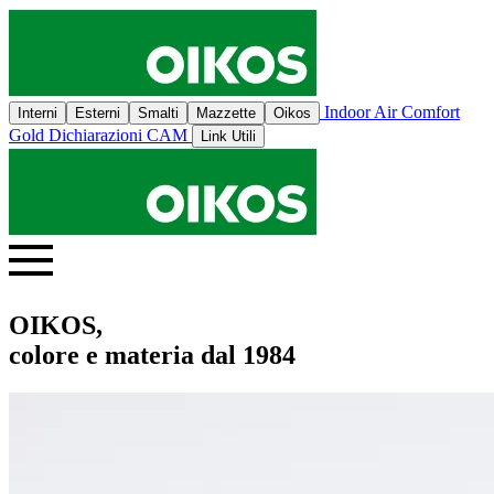
Indoor Air Comfort
Interni
Esterni
Smalti
Mazzette
Oikos
Gold
Dichiarazioni CAM
Link Utili
OIKOS,
colore e materia dal 1984