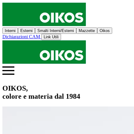
Interni
Esterni
Smalti Interni/Esterni
Mazzette
Oikos
Dichiarazioni CAM
Link Utili
OIKOS,
colore e materia dal 1984