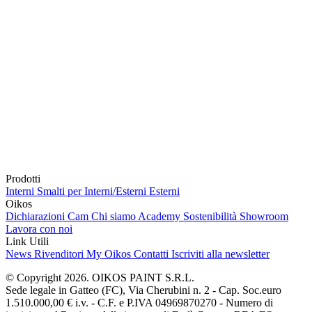
Prodotti
Interni
Smalti per Interni/Esterni
Esterni
Oikos
Dichiarazioni Cam
Chi siamo
Academy
Sostenibilità
Showroom
Lavora con noi
Link Utili
News
Rivenditori
My Oikos
Contatti
Iscriviti alla newsletter
© Copyright 2026. OIKOS PAINT S.R.L.
Sede legale in Gatteo (FC), Via Cherubini n. 2 - Cap. Soc.euro
1.510.000,00 € i.v. - C.F. e P.IVA 04969870270 - Numero di