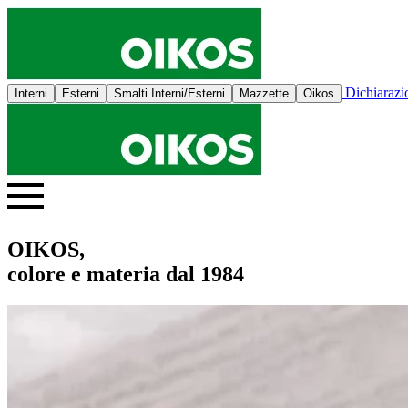
Dichiaraz
Interni
Esterni
Smalti Interni/Esterni
Mazzette
Oikos
OIKOS,
colore e materia dal 1984