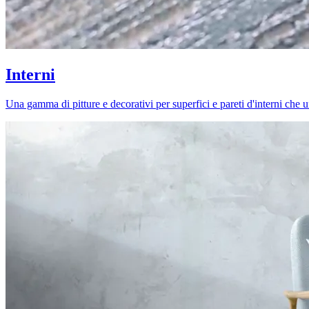
Interni
Una gamma di pitture e decorativi per superfici e pareti d'interni che uni