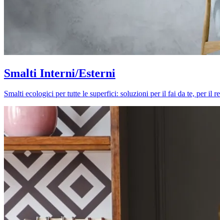
Smalti Interni/Esterni
Smalti ecologici per tutte le superfici: soluzioni per il fai da te, per i