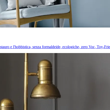
l restauro e l'hobbistica, senza formaldeide, ecologiche, zero Voc, Toy-Fri