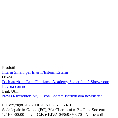
Prodotti
Interni
Smalti per Interni/Esterni
Esterni
Oikos
Dichiarazioni Cam
Chi siamo
Academy
Sostenibilità
Showroom
Lavora con noi
Link Utili
News
Rivenditori
My Oikos
Contatti
Iscriviti alla newsletter
© Copyright 2026. OIKOS PAINT S.R.L.
Sede legale in Gatteo (FC), Via Cherubini n. 2 - Cap. Soc.euro
1.510.000,00 € i.v. - C.F. e P.IVA 04969870270 - Numero di