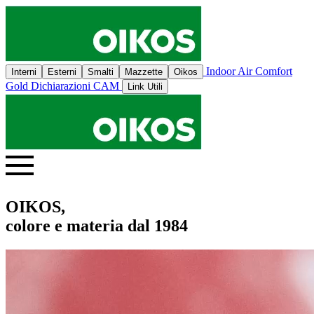
Indoor Air Comfort
Interni
Esterni
Smalti
Mazzette
Oikos
Gold
Dichiarazioni CAM
Link Utili
OIKOS,
colore e materia dal 1984