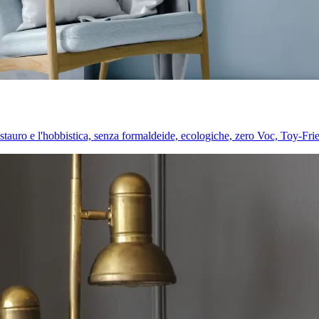
l restauro e l'hobbistica, senza formaldeide, ecologiche, zero Voc, Toy-Fri