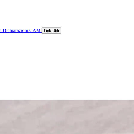
ld
Dichiarazioni CAM
Link Utili