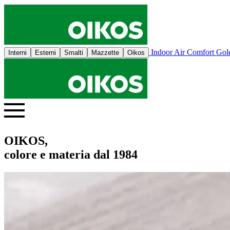
Indoor Air Comfort Go
Interni
Esterni
Smalti
Mazzette
Oikos
OIKOS,
colore e materia dal 1984