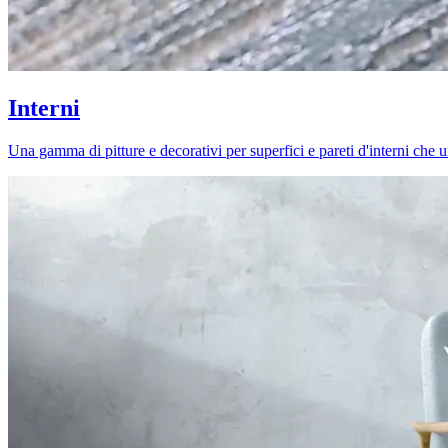
Interni
Una gamma di pitture e decorativi per superfici e pareti d'interni che uni