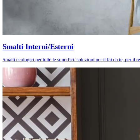
Smalti Interni/Esterni
Smalti ecologici per tutte le superfici: soluzioni per il fai da te, per i