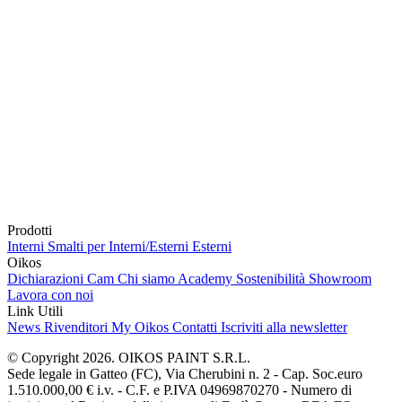
Prodotti
Interni
Smalti per Interni/Esterni
Esterni
Oikos
Dichiarazioni Cam
Chi siamo
Academy
Sostenibilità
Showroom
Lavora con noi
Link Utili
News
Rivenditori
My Oikos
Contatti
Iscriviti alla newsletter
© Copyright 2026. OIKOS PAINT S.R.L.
Sede legale in Gatteo (FC), Via Cherubini n. 2 - Cap. Soc.euro
1.510.000,00 € i.v. - C.F. e P.IVA 04969870270 - Numero di