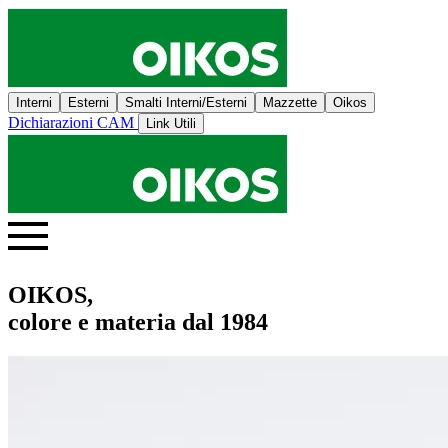
Interni
Esterni
Smalti Interni/Esterni
Mazzette
Oikos
Dichiarazioni CAM
Link Utili
OIKOS,
colore e materia dal 1984