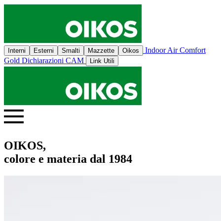
Indoor Air Comfort
Interni
Esterni
Smalti
Mazzette
Oikos
Gold
Dichiarazioni CAM
Link Utili
OIKOS,
colore e materia dal 1984