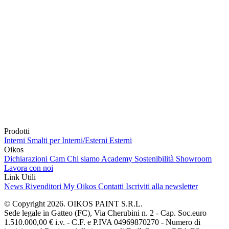
Prodotti
Interni
Smalti per Interni/Esterni
Esterni
Oikos
Dichiarazioni Cam
Chi siamo
Academy
Sostenibilità
Showroom
Lavora con noi
Link Utili
News
Rivenditori
My Oikos
Contatti
Iscriviti alla newsletter
© Copyright 2026. OIKOS PAINT S.R.L.
Sede legale in Gatteo (FC), Via Cherubini n. 2 - Cap. Soc.euro
1.510.000,00 € i.v. - C.F. e P.IVA 04969870270 - Numero di