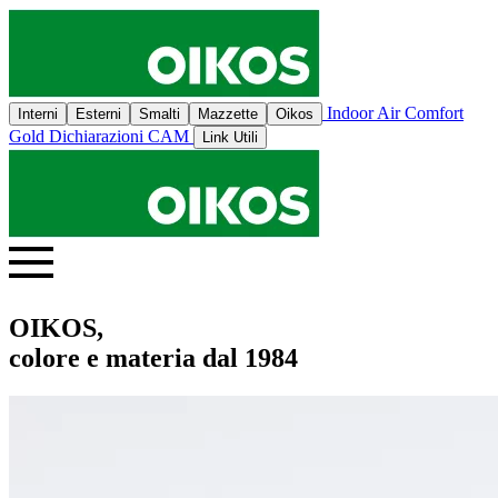
Indoor Air Comfort
Interni
Esterni
Smalti
Mazzette
Oikos
Gold
Dichiarazioni CAM
Link Utili
OIKOS,
colore e materia dal 1984