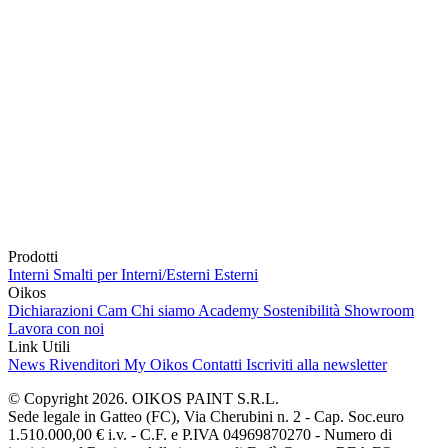
Prodotti
Interni
Smalti per Interni/Esterni
Esterni
Oikos
Dichiarazioni Cam
Chi siamo
Academy
Sostenibilità
Showroom
Lavora con noi
Link Utili
News
Rivenditori
My Oikos
Contatti
Iscriviti alla newsletter
© Copyright 2026. OIKOS PAINT S.R.L.
Sede legale in Gatteo (FC), Via Cherubini n. 2 - Cap. Soc.euro
1.510.000,00 € i.v. - C.F. e P.IVA 04969870270 - Numero di