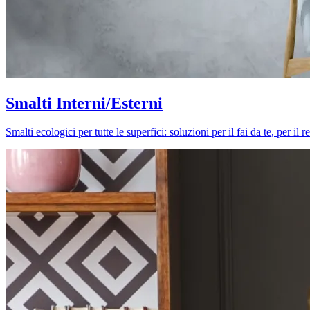
Smalti Interni/Esterni
Smalti ecologici per tutte le superfici: soluzioni per il fai da te, per i