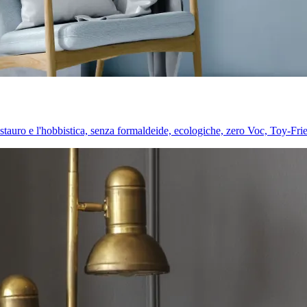
l restauro e l'hobbistica, senza formaldeide, ecologiche, zero Voc, Toy-Fri