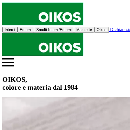
Dichiaraz
Interni
Esterni
Smalti Interni/Esterni
Mazzette
Oikos
OIKOS,
colore e materia dal 1984