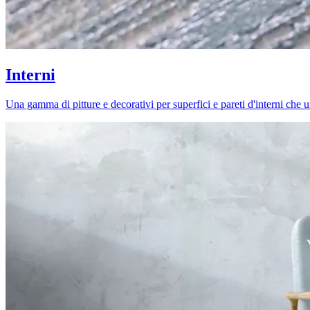
Interni
Una gamma di pitture e decorativi per superfici e pareti d'interni che uni