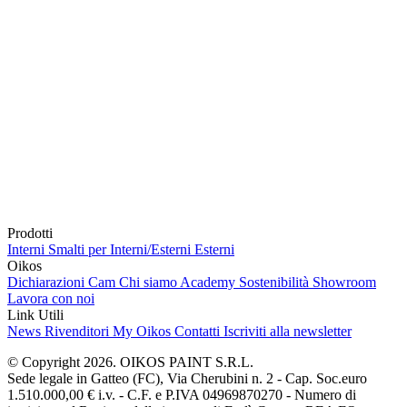
Prodotti
Interni
Smalti per Interni/Esterni
Esterni
Oikos
Dichiarazioni Cam
Chi siamo
Academy
Sostenibilità
Showroom
Lavora con noi
Link Utili
News
Rivenditori
My Oikos
Contatti
Iscriviti alla newsletter
© Copyright 2026. OIKOS PAINT S.R.L.
Sede legale in Gatteo (FC), Via Cherubini n. 2 - Cap. Soc.euro
1.510.000,00 € i.v. - C.F. e P.IVA 04969870270 - Numero di