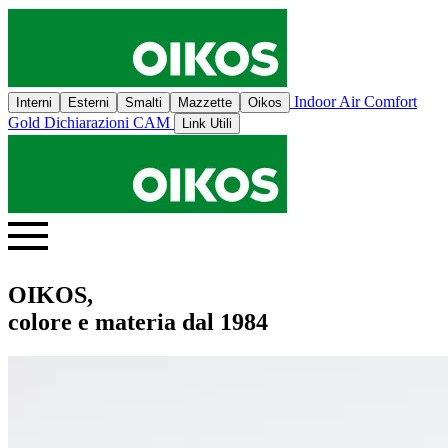
Indoor Air Comfort
Interni
Esterni
Smalti
Mazzette
Oikos
Gold
Dichiarazioni CAM
Link Utili
OIKOS,
colore e materia dal 1984