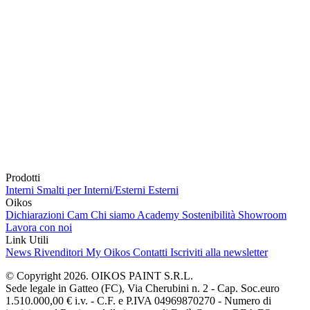
Prodotti
Interni
Smalti per Interni/Esterni
Esterni
Oikos
Dichiarazioni Cam
Chi siamo
Academy
Sostenibilità
Showroom
Lavora con noi
Link Utili
News
Rivenditori
My Oikos
Contatti
Iscriviti alla newsletter
© Copyright 2026. OIKOS PAINT S.R.L.
Sede legale in Gatteo (FC), Via Cherubini n. 2 - Cap. Soc.euro
1.510.000,00 € i.v. - C.F. e P.IVA 04969870270 - Numero di