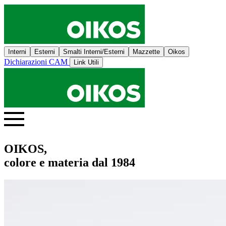
Interni
Esterni
Smalti Interni/Esterni
Mazzette
Oikos
Dichiarazioni CAM
Link Utili
OIKOS,
colore e materia dal 1984