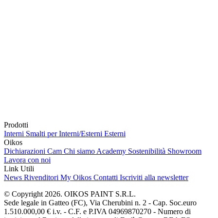
Prodotti
Interni
Smalti per Interni/Esterni
Esterni
Oikos
Dichiarazioni Cam
Chi siamo
Academy
Sostenibilità
Showroom
Lavora con noi
Link Utili
News
Rivenditori
My Oikos
Contatti
Iscriviti alla newsletter
© Copyright 2026. OIKOS PAINT S.R.L.
Sede legale in Gatteo (FC), Via Cherubini n. 2 - Cap. Soc.euro
1.510.000,00 € i.v. - C.F. e P.IVA 04969870270 - Numero di