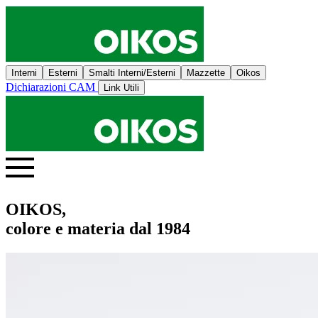
Interni
Esterni
Smalti Interni/Esterni
Mazzette
Oikos
Dichiarazioni CAM
Link Utili
OIKOS,
colore e materia dal 1984