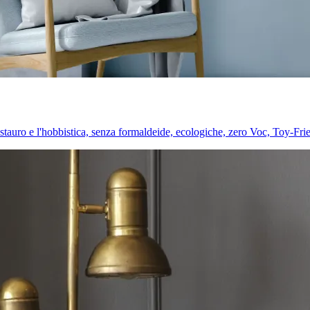
l restauro e l'hobbistica, senza formaldeide, ecologiche, zero Voc, Toy-Fri