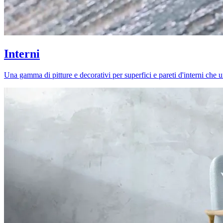
Interni
Una gamma di pitture e decorativi per superfici e pareti d'interni che uni