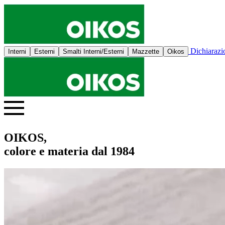
Dichiaraz
Interni
Esterni
Smalti Interni/Esterni
Mazzette
Oikos
OIKOS,
colore e materia dal 1984