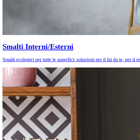
Smalti Interni/Esterni
Smalti ecologici per tutte le superfici: soluzioni per il fai da te, per i