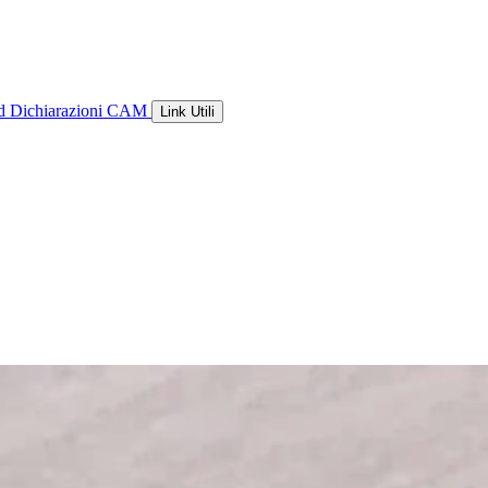
ld
Dichiarazioni CAM
Link Utili