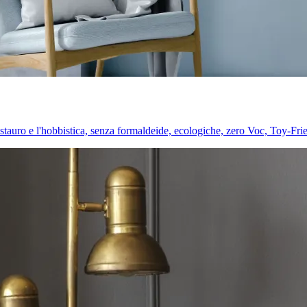
l restauro e l'hobbistica, senza formaldeide, ecologiche, zero Voc, Toy-Fri