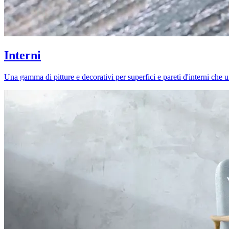
Interni
Una gamma di pitture e decorativi per superfici e pareti d'interni che uni