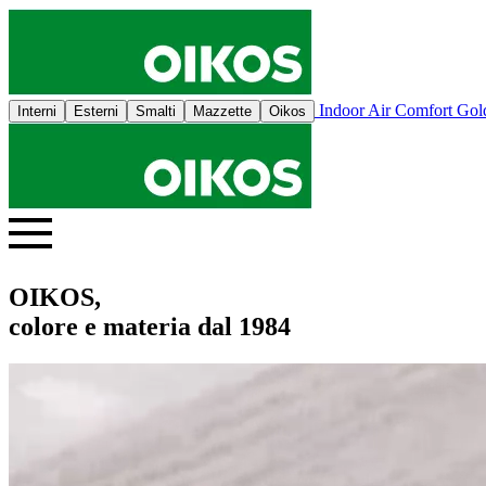
Indoor Air Comfort Go
Interni
Esterni
Smalti
Mazzette
Oikos
OIKOS,
colore e materia dal 1984