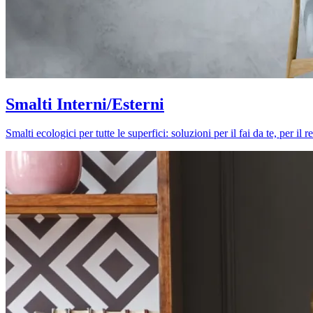
Smalti Interni/Esterni
Smalti ecologici per tutte le superfici: soluzioni per il fai da te, per i