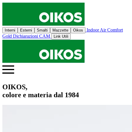
Indoor Air Comfort
Interni
Esterni
Smalti
Mazzette
Oikos
Gold
Dichiarazioni CAM
Link Utili
OIKOS,
colore e materia dal 1984