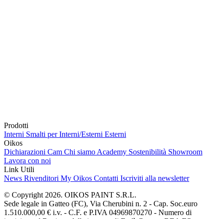
Prodotti
Interni
Smalti per Interni/Esterni
Esterni
Oikos
Dichiarazioni Cam
Chi siamo
Academy
Sostenibilità
Showroom
Lavora con noi
Link Utili
News
Rivenditori
My Oikos
Contatti
Iscriviti alla newsletter
© Copyright 2026. OIKOS PAINT S.R.L.
Sede legale in Gatteo (FC), Via Cherubini n. 2 - Cap. Soc.euro
1.510.000,00 € i.v. - C.F. e P.IVA 04969870270 - Numero di