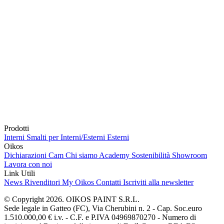
Prodotti
Interni
Smalti per Interni/Esterni
Esterni
Oikos
Dichiarazioni Cam
Chi siamo
Academy
Sostenibilità
Showroom
Lavora con noi
Link Utili
News
Rivenditori
My Oikos
Contatti
Iscriviti alla newsletter
© Copyright 2026. OIKOS PAINT S.R.L.
Sede legale in Gatteo (FC), Via Cherubini n. 2 - Cap. Soc.euro
1.510.000,00 € i.v. - C.F. e P.IVA 04969870270 - Numero di