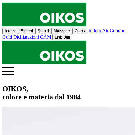
Indoor Air Comfort
Interni
Esterni
Smalti
Mazzette
Oikos
Gold
Dichiarazioni CAM
Link Utili
OIKOS,
colore e materia dal 1984