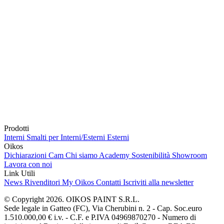
Prodotti
Interni
Smalti per Interni/Esterni
Esterni
Oikos
Dichiarazioni Cam
Chi siamo
Academy
Sostenibilità
Showroom
Lavora con noi
Link Utili
News
Rivenditori
My Oikos
Contatti
Iscriviti alla newsletter
© Copyright 2026. OIKOS PAINT S.R.L.
Sede legale in Gatteo (FC), Via Cherubini n. 2 - Cap. Soc.euro
1.510.000,00 € i.v. - C.F. e P.IVA 04969870270 - Numero di