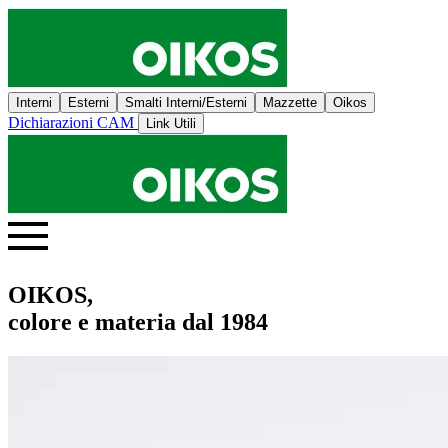
Interni
Esterni
Smalti Interni/Esterni
Mazzette
Oikos
Dichiarazioni CAM
Link Utili
OIKOS,
colore e materia dal 1984