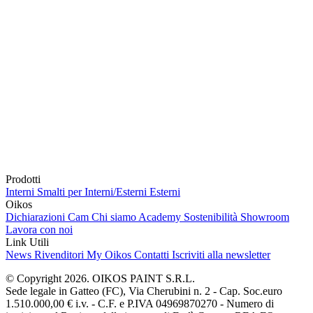
Prodotti
Interni
Smalti per Interni/Esterni
Esterni
Oikos
Dichiarazioni Cam
Chi siamo
Academy
Sostenibilità
Showroom
Lavora con noi
Link Utili
News
Rivenditori
My Oikos
Contatti
Iscriviti alla newsletter
© Copyright 2026. OIKOS PAINT S.R.L.
Sede legale in Gatteo (FC), Via Cherubini n. 2 - Cap. Soc.euro
1.510.000,00 € i.v. - C.F. e P.IVA 04969870270 - Numero di