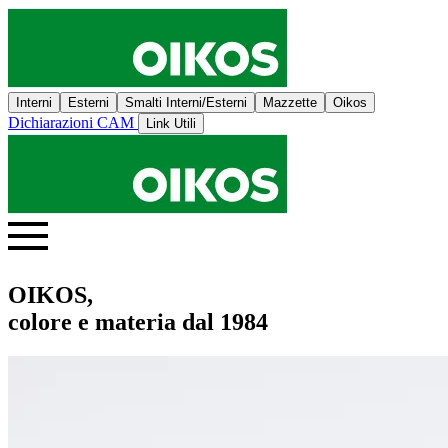
Interni
Esterni
Smalti Interni/Esterni
Mazzette
Oikos
Dichiarazioni CAM
Link Utili
OIKOS,
colore e materia dal 1984