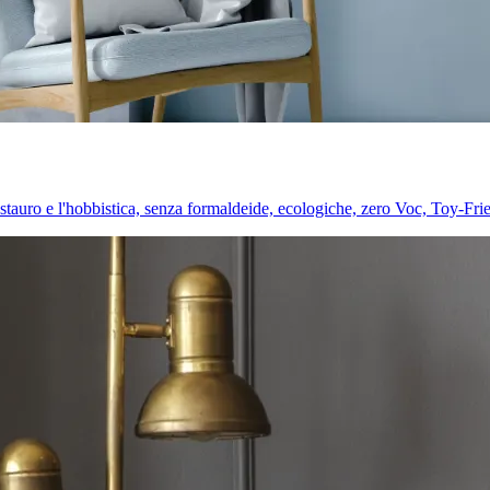
l restauro e l'hobbistica, senza formaldeide, ecologiche, zero Voc, Toy-Fri