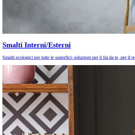
Smalti Interni/Esterni
Smalti ecologici per tutte le superfici: soluzioni per il fai da te, per i