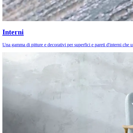
Interni
Una gamma di pitture e decorativi per superfici e pareti d'interni che uni