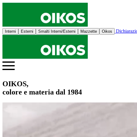
Dichiaraz
Interni
Esterni
Smalti Interni/Esterni
Mazzette
Oikos
OIKOS,
colore e materia dal 1984