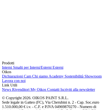
Prodotti
Interni
Smalti per Interni/Esterni
Esterni
Oikos
Dichiarazioni Cam
Chi siamo
Academy
Sostenibilità
Showroom
Lavora con noi
Link Utili
News
Rivenditori
My Oikos
Contatti
Iscriviti alla newsletter
© Copyright 2026. OIKOS PAINT S.R.L.
Sede legale in Gatteo (FC), Via Cherubini n. 2 - Cap. Soc.euro
1.510.000,00 € i.v. - C.F. e P.IVA 04969870270 - Numero di