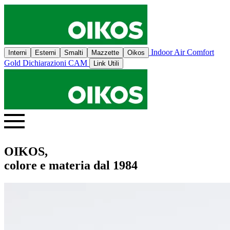
Indoor Air Comfort
Interni
Esterni
Smalti
Mazzette
Oikos
Gold
Dichiarazioni CAM
Link Utili
OIKOS,
colore e materia dal 1984